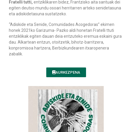
Fratelli tutti,
entziklikaren bidez, Frantzisko aita santuak dei
egiten deutso mundu osoari herritarren arteko senidetasuna
eta adiskidetasuna sustatzeko.
“Adiskide eta Senide, Comunidades Acogedoras” ekimen
honek 2021ko Garizuma- Pazko aldi honetan Fratelli ttuti
entziklikak egiten dauan deia entzuteko eremua eskaini gura
dau. Alkartean entzun, otoitzetik, bihotz-barritzera,
konpromisoa hartzera, Berbizkundearen itxaropenera
zabalik.
AURKEZPENA